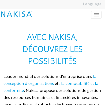
Language
T
o
g
g
l
e
n
a
v
i
g
a
t
i
o
n
AVEC NAKISA,
DÉCOUVREZ LES
POSSIBILITÉS
Leader mondial des solutions d'entreprise dans
la
conception d'organisations
et
, la comptabilité et la
conformité
, Nakisa propose des solutions de gestion
des ressources humaines et financières innovantes,
avant-gardistes et robustes destinées à promouvoir