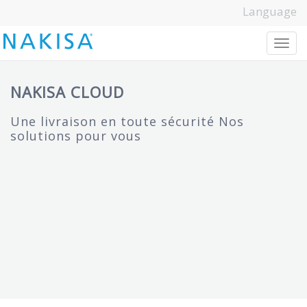
Language
T
o
g
g
l
e
n
a
v
i
g
a
t
i
o
n
NAKISA CLOUD
Une livraison en toute sécurité Nos
solutions pour vous