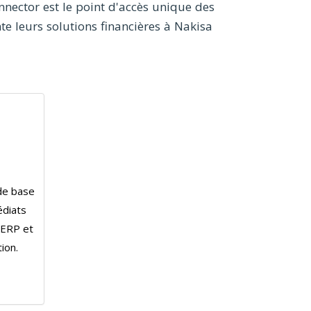
onnector est le point d'accès unique des
e leurs solutions financières à Nakisa
de base
édiats
 ERP et
ion.