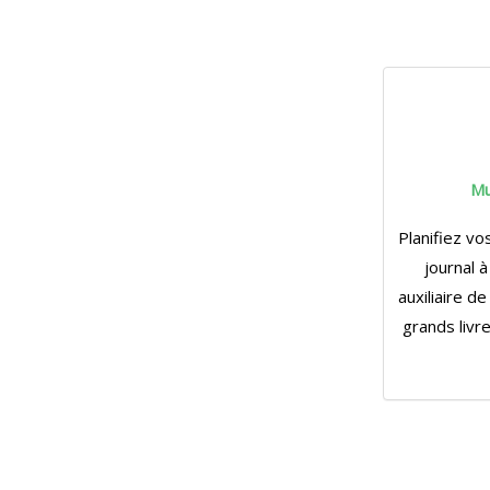
Mu
Planifiez vo
journal à
auxiliaire de
grands livr