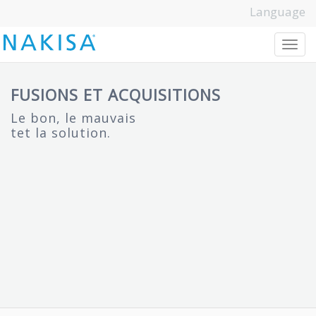
Language
T
o
g
g
l
e
n
a
v
i
g
a
t
i
o
n
FUSIONS ET ACQUISITIONS
Le bon, le mauvais
tet la solution.