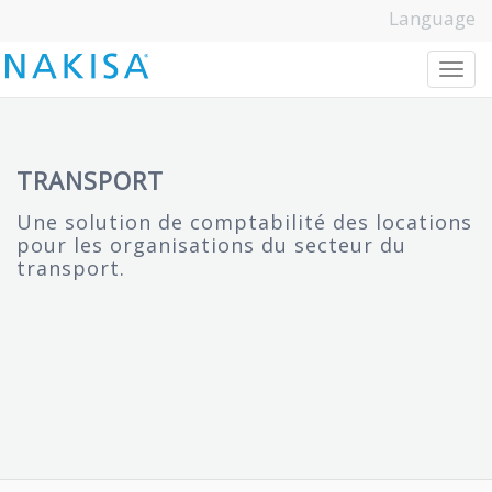
Language
T
o
g
g
l
e
n
a
v
i
g
a
t
i
o
n
TRANSPORT
Une solution de comptabilité des locations
pour les organisations du secteur du
transport.