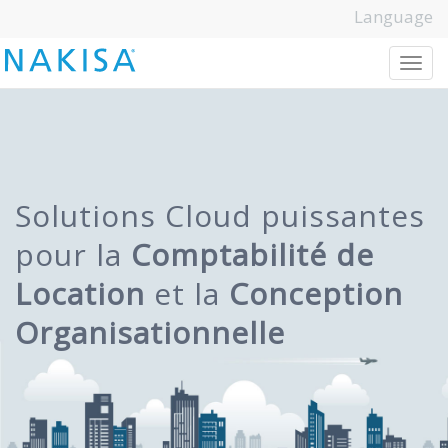
Language
T
o
g
g
l
e
n
a
v
i
g
a
t
i
o
n
Solutions Cloud puissantes
pour la
Comptabilité de
Location
et la
Conception
Organisationnelle